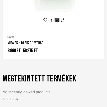
Edzők
Mipa 2K H10 Edző “gyors”
3 960
Ft
58 275
Ft
–
Megtekintett termékek
No recently viewed products
to display