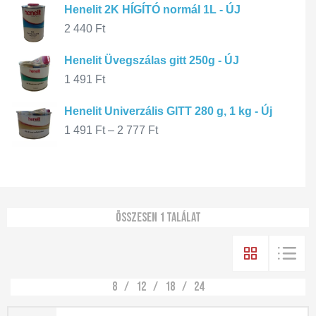
Henelit 2K HÍGÍTÓ normál 1L - ÚJ
2 440
Ft
Henelit Üvegszálas gitt 250g - ÚJ
1 491
Ft
Henelit Univerzális GITT 280 g, 1 kg - Új
1 491
Ft
–
2 777
Ft
Összesen 1 találat
8
12
18
24