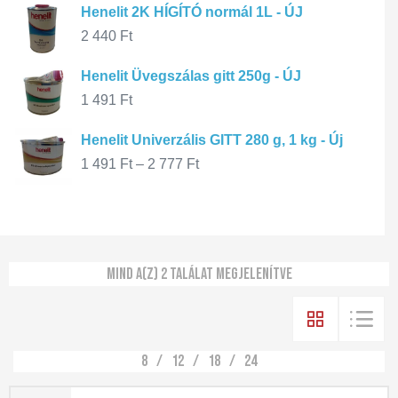
Henelit 2K HÍGÍTÓ normál 1L - ÚJ
2 440
Ft
Henelit Üvegszálas gitt 250g - ÚJ
1 491
Ft
Henelit Univerzális GITT 280 g, 1 kg - Új
1 491
Ft
–
2 777
Ft
Mind a(z) 2 találat megjelenítve
8
12
18
24