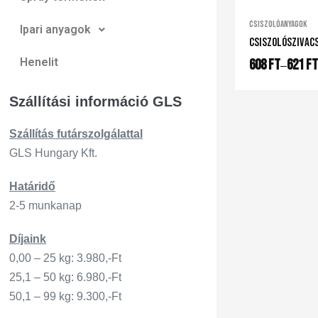
Csiszolóanyagok
Ipari anyagok
Csiszolószivac
Henelit
608
Ft
621
Ft
–
Szállítási információ GLS
Szállítás
futárszo
lgálattal
GLS Hungary Kft.
Határidő
2-5 munkanap
Díjaink
0,00 – 25 kg: 3.980,-Ft
25,1 – 50 kg: 6.980,-Ft
50,1 – 99 kg: 9.300,-Ft