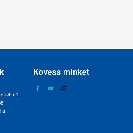
k
Kövess minket
üret u. 2.
48
.hu