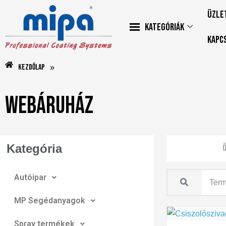
Üzle
Kategóriák
Kapc
Kezdőlap
»
Webáruház
Kategória
Ö
Autóipar
MP Segédanyagok
Spray termékek