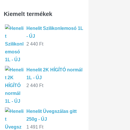
Kiemelt termékek
Henelit Szilikonlemosó 1L
- ÚJ
2 440
Ft
Henelit 2K HÍGÍTÓ normál
1L - ÚJ
2 440
Ft
Henelit Üvegszálas gitt
250g - ÚJ
1 491
Ft