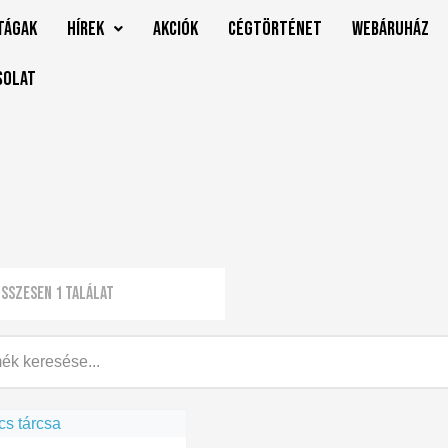
tágak
Hírek
Akciók
Cégtörténet
Webáruház
solat
sszesen 1 találat