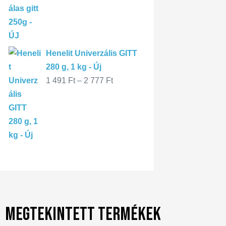
Henelit Univerzális GITT
280 g, 1 kg - Új
1 491
Ft
–
2 777
Ft
Megtekintett termékek