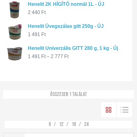
Henelit 2K HÍGÍTÓ normál 1L - ÚJ
2 440
Ft
Henelit Üvegszálas gitt 250g - ÚJ
1 491
Ft
Henelit Univerzális GITT 280 g, 1 kg - Új
1 491
Ft
–
2 777
Ft
Összesen 1 találat
8
12
18
24