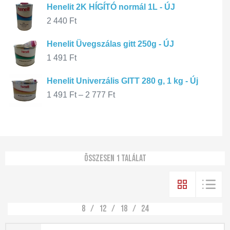
Henelit 2K HÍGÍTÓ normál 1L - ÚJ
2 440
Ft
Henelit Üvegszálas gitt 250g - ÚJ
1 491
Ft
Henelit Univerzális GITT 280 g, 1 kg - Új
1 491
Ft
–
2 777
Ft
Összesen 1 találat
8
12
18
24