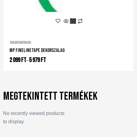
Takaróanyagok
MP FineLineTape Dekorszalag
2 099
Ft
5 979
Ft
–
Megtekintett termékek
No recently viewed products
to display